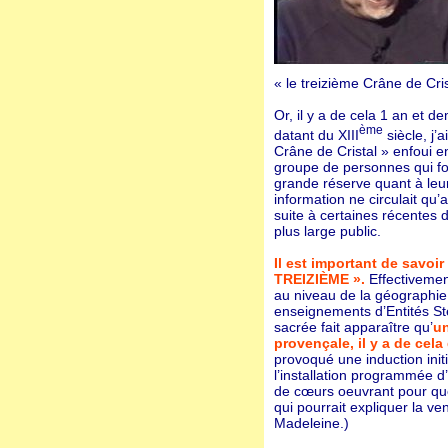
« le treizième Crâne de Cris
Or, il y a de cela 1 an et d
ème
datant du XIII
siècle, j’
Crâne de Cristal » enfoui 
groupe de personnes qui for
grande réserve quant à leur
information ne circulait qu’
suite à certaines récentes
plus large public.
Il est important de savoi
TREIZIÈME ».
Effectivemen
au niveau de la géographie 
enseignements d’Entités Ste
sacrée fait apparaître qu’
un
provençale, il y a de cel
provoqué une induction init
l’installation programmée d’u
de cœurs oeuvrant pour que
qui pourrait expliquer la v
Madeleine.)