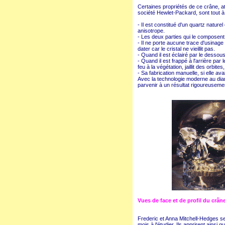
Certaines propriétés de ce crâne, a
société Hewlet-Packard, sont tout à 
- Il est constitué d'un quartz nature
anisotrope.
- Les deux parties qui le composen
- Il ne porte aucune trace d'usinag
dater car le cristal ne vieillit pas.
- Quand il est éclairé par le dessous, 
- Quand il est frappé à l'arrière par
feu à la végétation, jaillit des orbite
- Sa fabrication manuelle, si elle av
Avec la technologie moderne au diama
parvenir à un résultat rigoureusemen
Vues de face et de profil du crân
Frederic et Anna Mitchell-Hedges s
mois à l'étudier. Ils apprirent ainsi 