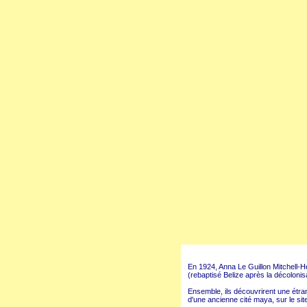
En 1924, Anna Le Guillon Mitchell-H
(rebaptisé Belize après la décolonis
Ensemble, ils découvrirent une étra
d'une ancienne cité maya, sur le si