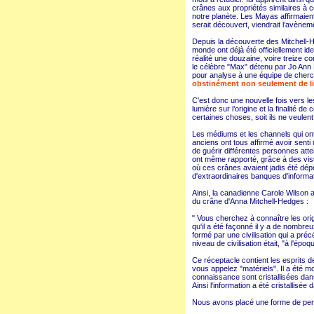
crânes aux propriétés similaires à c
notre planète. Les Mayas affirmaient 
serait découvert, viendrait l’avènem
Depuis la découverte des Mitchell-H
monde ont déjà été officiellement ide
réalité une douzaine, voire treize c
le célèbre "Max" détenu par Jo Ann 
pour analyse à une équipe de cher
obstinément non seulement de liv
C'est donc une nouvelle fois vers le
lumière sur l’origine et la finalité
certaines choses, soit ils ne veulent
Les médiums et les channels qui ont e
anciens ont tous affirmé avoir senti
de guérir différentes personnes att
ont même rapporté, grâce à des visua
où ces crânes avaient jadis été dép
d'extraordinaires banques d'informat
Ainsi, la canadienne Carole Wilson a
du crâne d'Anna Mitchell-Hedges :
" Vous cherchez à connaître les orig
qu'il a été façonné il y a de nombreu
formé par une civilisation qui a p
niveau de civilisation était, "à l'é
Ce réceptacle contient les esprits d
vous appelez "matériels". Il a été 
connaissance sont cristallisées dans
Ainsi l'information a été cristallisée
Nous avons placé une forme de pe