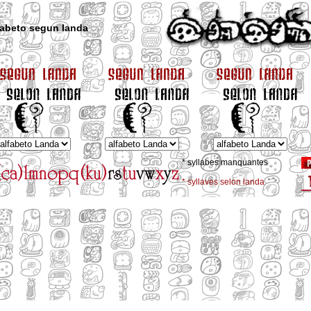
fabeto segun landa
* syllabes manquantes
* syllaves selon landa