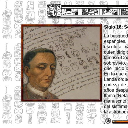
Siglo 16: S
La búsqueda
españoles,
escritura m
quien dirig
famoso Cód
sobrevivio,
que inicio l
En lo que c
Landa orque
corteza de
años despu
llama "Rela
manuscrito 
del sistem
la astronom
.